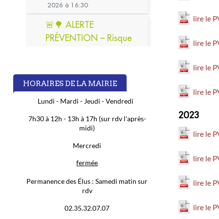
lire le 
lire le 
lire le
HORAIRES DE LA MAIRIE
lire le 
Lundi - Mardi - Jeudi - Vendredi
2023
7h30 à 12h - 13h à 17h (sur rdv l'après-
midi)
lire le
Mercredi
lire le 
fermée
Permanence des Élus :
Samedi matin sur
lire le 
rdv
lire le 
02.35.32.07.07