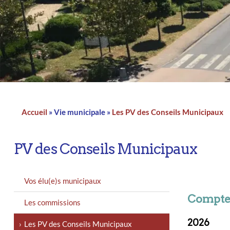
n
a
d
t
i
I
l
n
Accueil
Vie municipale
Les PV des Conseils Municipaux
Fil
d'Ariane
PV des Conseils Municipaux
MENU
Vos élu(e)s municipaux
GAUCHE
Compte 
Les commissions
2026
Les PV des Conseils Municipaux