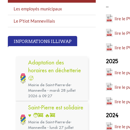
...
Les employés municipaux
lire le 
Le P'tiot Mannevillais
lire le
INFORMATIONS ILLIWAP
lire le
2025
lire le 
lire le 
lire le 
2024
lire le